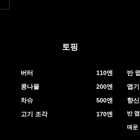
토핑
버터
110
엔
반 
콩나물
200
엔
맵기
차슈
500
엔
향신
반 
고기 조각
170
엔
매운