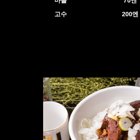
마늘
70
엔
고수
200
엔