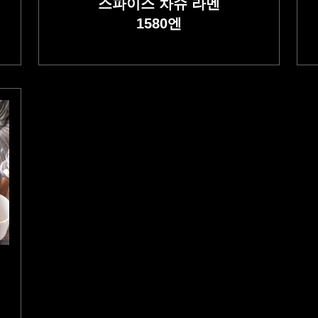
스파이스 차슈 라멘
1580
엔