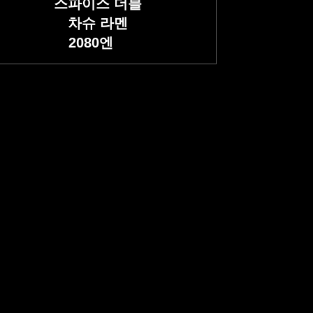
스파이스 더블
차슈 라멘
2080
엔