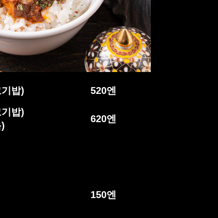
기밥)
520
엔
기밥)
620
엔
)
150
엔