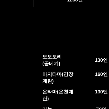
오오모리
130
엔
(곱베기)
아지타마
(간장
160
엔
계란)
온타마
(온천계
130
엔
란)