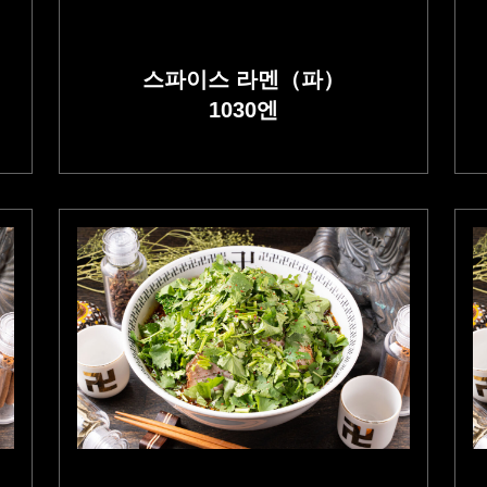
스파이스 라멘
（
파
）
1030
엔