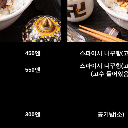
450
엔
스파이시 니꾸항(고
스파이시 니꾸항(고
550
엔
(고수 들어있음
300
엔
공기밥(소)