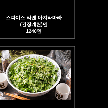
스파이스 라멘 아지타마라
(간장계란)멘
1240
엔